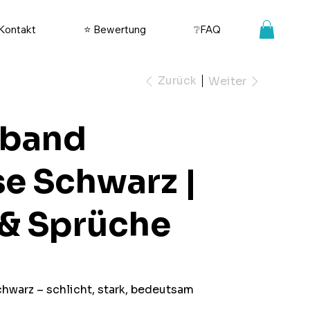
Kontakt
⭐ Bewertung
❔FAQ
Zurück
Weiter
band
se Schwarz |
& Sprüche
warz – schlicht, stark, bedeutsam