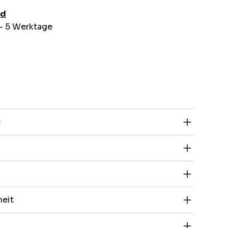
nd
 - 5 Werktage
e
heit