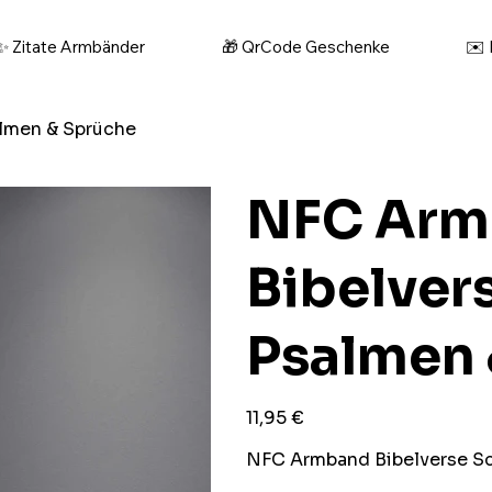
✨ Zitate Armbänder
🎁 QrCode Geschenke
✉️ 
almen & Sprüche
NFC Arm
Bibelver
Psalmen 
Preis
11,95 €
NFC Armband Bibelverse Sch