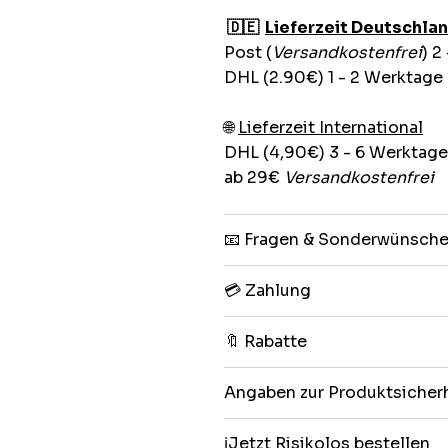
🇩🇪
Lieferzeit Deutschla
Post (
Versandkostenfrei
) 2
DHL (2.90€) 1 - 2 Werktage
🌐
Lieferzeit International
DHL (4,90€) 3 - 6 Werktage
ab 29€
Versandkostenfrei
📧 Fragen & Sonderwünsch
💳 Zahlung
🔖 Rabatte
Angaben zur Produktsicher
ℹ️Jetzt Risikolos bestellen