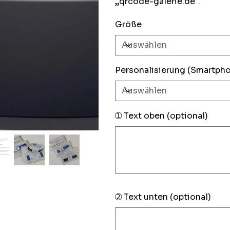
„qrcode-galerie.de".
Größe
Personalisierung (Smartph
➀ Text oben (optional)
Bis
zu
150
Zeichen.
➁ Text unten (optional)
Bis
zu
100
Zeichen.