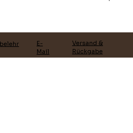
Versand &
E-
belehr
Rückgabe
Mail